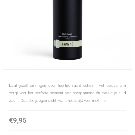
Laat jezelf omringen door heerlijk zacht schuim. Het badschuim
zorgt voor het perfecte moment van ontspanning én maakt je huid
zacht. Dus doe je ogen dicht, want het is tijd voor me-time.
€9,95