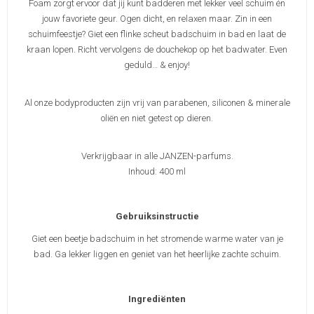
Foam zorgt ervoor dat jij kunt badderen met lekker veel schuim én
jouw favoriete geur. Ogen dicht, en relaxen maar. Zin in een
schuimfeestje? Giet een flinke scheut badschuim in bad en laat de
kraan lopen. Richt vervolgens de douchekop op het badwater. Even
geduld… & enjoy!
Al onze bodyproducten zijn vrij van parabenen, siliconen & minerale
oliën en niet getest op dieren.
Verkrijgbaar in alle JANZEN-parfums.
Inhoud: 400 ml
Gebruiksinstructie
Giet een beetje badschuim in het stromende warme water van je
bad. Ga lekker liggen en geniet van het heerlijke zachte schuim.
Ingrediënten