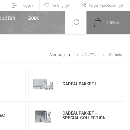
n
Inloggen
Verlanglijst
Vergelijk productenlijst
DUCTEN
ZOEK
0
ITEM(S)
Startpagina
JANZEN
Giftsets
M
CADEAUPAKKET L
CADEAUPAKKET -
 &C
SPECIAL COLLECTION