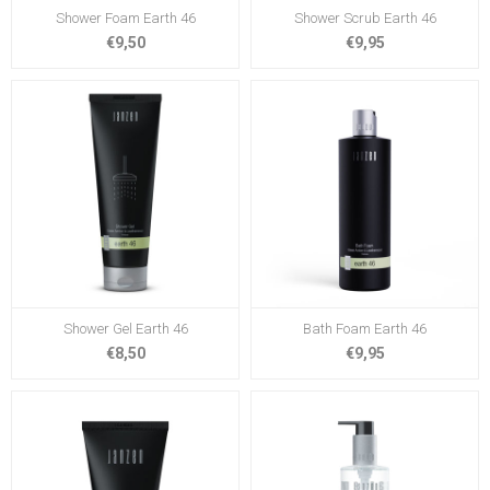
Shower Foam Earth 46
Shower Scrub Earth 46
€9,50
€9,95
Shower Gel Earth 46
Bath Foam Earth 46
€8,50
€9,95