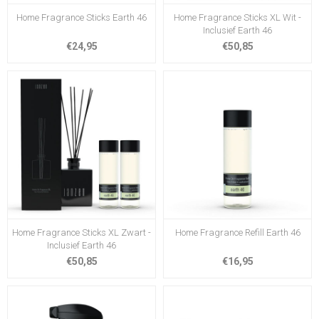
Home Fragrance Sticks Earth 46
Home Fragrance Sticks XL Wit -
Inclusief Earth 46
€24,95
€50,85
Home Fragrance Sticks XL Zwart -
Home Fragrance Refill Earth 46
Inclusief Earth 46
€50,85
€16,95