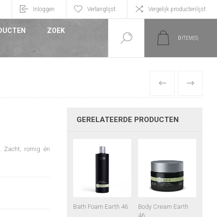
n
Inloggen
Verlanglijst
Vergelijk productenlijst
DUCTEN
ZOEK
0
ITEM(S)
VORIGE
VOLGEND
GERELATEERDE PRODUCTEN
. Zacht, romig én
Bath Foam Earth 46
Body Cream Earth
46