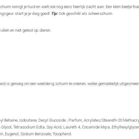
uim reinigt je huid en voelt ook nog eens heerlijk zacht aan. Een klein beetje fo
ingsgeur start je je dag goed!
Tip:
Ook geschikt als scheerschuim.
oliën en niet getest op dieren.
heid is genoeg om een weelderig schuim te creëren, welke gemakkelijk uitgesme
l Betaine, Isobutane, Decyl Glucoside , Parfum, Acrylates/Steareth-20 Methacry
Glycol, Tetrasodium Edta, Soy Acid, Laureth 4, Cocamide Mipa, Ethylhexylglyce
n, Eugenol, Sodium Benzoate, Tocopherol.