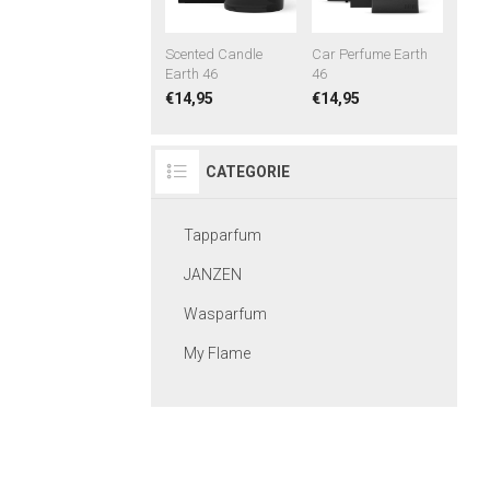
Scented Candle
Car Perfume Earth
Earth 46
46
€14,95
€14,95
CATEGORIE
Tapparfum
JANZEN
Wasparfum
My Flame