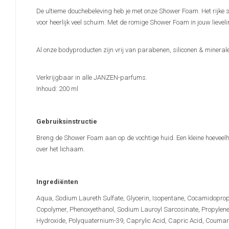
De ultieme douchebeleving heb je met onze Shower Foam. Het rijke sch
voor heerlijk veel schuim. Met de romige Shower Foam in jouw lievel
Al onze bodyproducten zijn vrij van parabenen, siliconen & minerale 
Verkrijgbaar in alle JANZEN-parfums.
Inhoud: 200 ml
Gebruiksinstructie
Breng de Shower Foam aan op de vochtige huid. Een kleine hoeveel
over het lichaam.
Ingrediënten
Aqua, Sodium Laureth Sulfate, Glycerin, Isopentane, Cocamidopropy
Copolymer, Phenoxyethanol, Sodium Lauroyl Sarcosinate, Propylene 
Hydroxide, Polyquaternium-39, Caprylic Acid, Capric Acid, Coumari