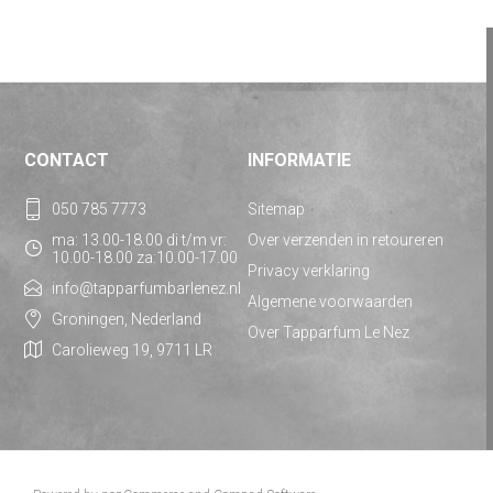
CONTACT
INFORMATIE
050 785 7773
Sitemap
ma: 13.00-18.00 di t/m vr:
Over verzenden in retoureren
10.00-18.00 za:10.00-17.00
Privacy verklaring
info@tapparfumbarlenez.nl
Algemene voorwaarden
Groningen, Nederland
Over Tapparfum Le Nez
Carolieweg 19, 9711 LR