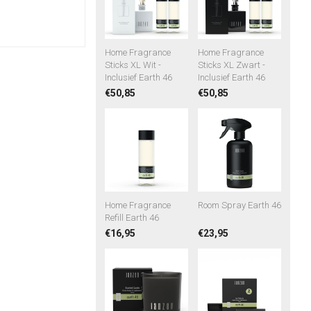
Home Fragrance
Home Fragrance
Sticks XL Wit -
Sticks XL Zwart -
Inclusief Earth 46
Inclusief Earth 46
€50,85
€50,85
Home Fragrance
Room Spray Earth 46
Refill Earth 46
€16,95
€23,95