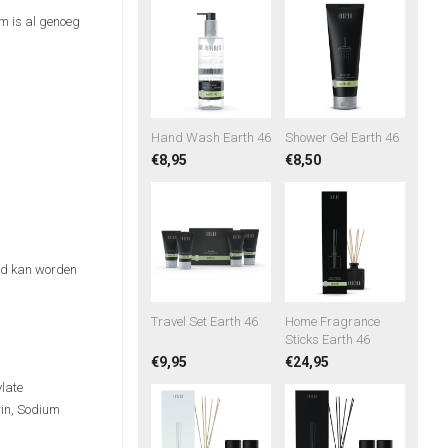
am is al genoeg
Hand Wash Earth 46
Shower Gel Earth 46
€8,95
€8,50
erd kan worden
Travel Set Earth 46
Home Fragrance
Sticks Earth 46
€9,95
€24,95
late
rin, Sodium