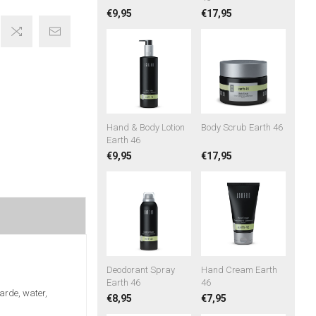
€9,95
€17,95
Hand & Body Lotion
Body Scrub Earth 46
Earth 46
€9,95
€17,95
Deodorant Spray
Hand Cream Earth
Earth 46
46
arde, water,
€8,95
€7,95