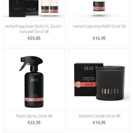
Home Fragrance Sticks XL Zwart -
Home Fragrance Refill Coral 58
Inclusief Coral 58
€50,85
€16,95
Room Spray Coral 58
Scented Candle Coral 58
€23,95
€14,95