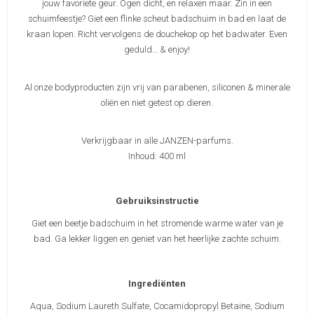
jouw favoriete geur. Ogen dicht, en relaxen maar. Zin in een
schuimfeestje? Giet een flinke scheut badschuim in bad en laat de
kraan lopen. Richt vervolgens de douchekop op het badwater. Even
geduld… & enjoy!
Al onze bodyproducten zijn vrij van parabenen, siliconen & minerale
oliën en niet getest op dieren.
Verkrijgbaar in alle JANZEN-parfums.
Inhoud: 400 ml
Gebruiksinstructie
Giet een beetje badschuim in het stromende warme water van je
bad. Ga lekker liggen en geniet van het heerlijke zachte schuim.
Ingrediënten
Aqua, Sodium Laureth Sulfate, Cocamidopropyl Betaine, Sodium