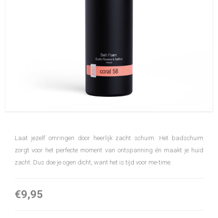
Laat jezelf omringen door heerlijk zacht schuim. Het badschuim
zorgt voor het perfecte moment van ontspanning én maakt je huid
zacht. Dus doe je ogen dicht, want het is tijd voor me-time.
€9,95