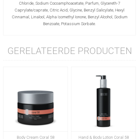
Chloride, Sodium Cocoamphoacetate, Parfum, Glycereth-7
Caprylate/caprate, Citric Acid, Glycine, Benzyl Salicylate, Hexyl
Cinnamal, Linalool, Alpha Isomethyl Ionone, Benzyl Alcohol, Sodium
Benzoate, Potassium Sorbate.
GERELATEERDE PRODUCTEN
Body Cream Coral 58
Hand & Body Lotion Coral 58