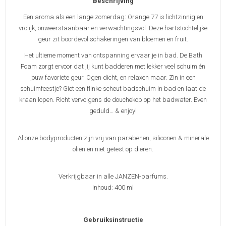
Beschrijving
Een aroma als een lange zomerdag: Orange 77 is lichtzinnig en
vrolijk, onweerstaanbaar en verwachtingsvol. Deze hartstochtelijke
geur zit boordevol schakeringen van bloemen en fruit.
Het ultieme moment van ontspanning ervaar je in bad. De Bath
Foam zorgt ervoor dat jij kunt badderen met lekker veel schuim én
jouw favoriete geur. Ogen dicht, en relaxen maar. Zin in een
schuimfeestje? Giet een flinke scheut badschuim in bad en laat de
kraan lopen. Richt vervolgens de douchekop op het badwater. Even
geduld… & enjoy!
Al onze bodyproducten zijn vrij van parabenen, siliconen & minerale
oliën en niet getest op dieren.
Verkrijgbaar in alle JANZEN-parfums.
Inhoud: 400 ml
Gebruiksinstructie