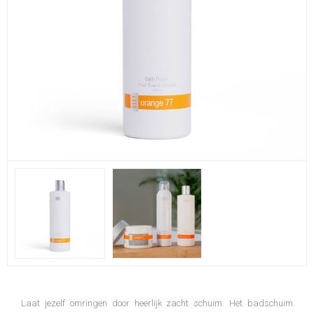
Laat jezelf omringen door heerlijk zacht schuim. Het badschuim