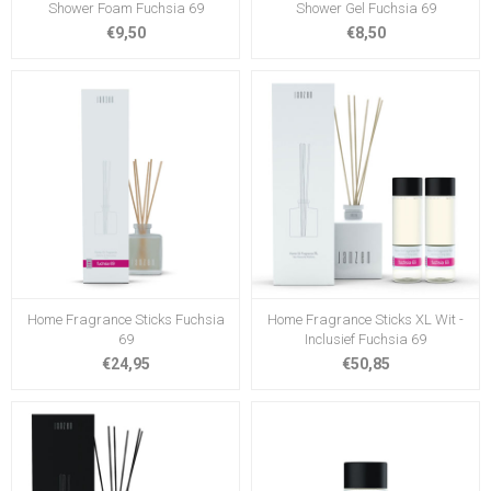
Shower Foam Fuchsia 69
Shower Gel Fuchsia 69
€9,50
€8,50
Home Fragrance Sticks Fuchsia
Home Fragrance Sticks XL Wit -
69
Inclusief Fuchsia 69
€24,95
€50,85