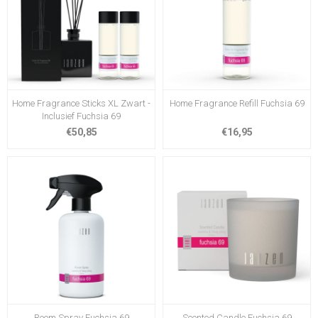
Home Fragrance Sticks XL Zwart -
Home Fragrance Refill Fuchsia 69
Inclusief Fuchsia 69
€50,85
€16,95
Room Spray Fuchsia 69
Scented Candle Fuchsia 69