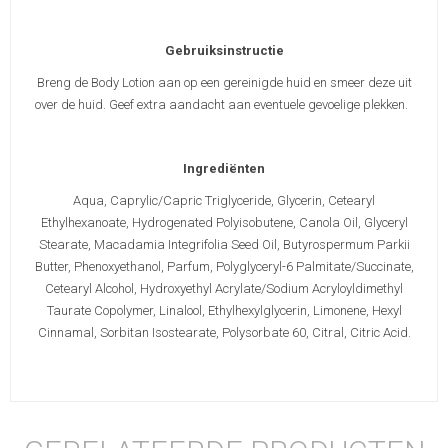
Gebruiksinstructie
Breng de Body Lotion aan op een gereinigde huid en smeer deze uit
over de huid. Geef extra aandacht aan eventuele gevoelige plekken.
Ingrediënten
Aqua, Caprylic/Capric Triglyceride, Glycerin, Cetearyl
Ethylhexanoate, Hydrogenated Polyisobutene, Canola Oil, Glyceryl
Stearate, Macadamia Integrifolia Seed Oil, Butyrospermum Parkii
Butter, Phenoxyethanol, Parfum, Polyglyceryl-6 Palmitate/Succinate,
Cetearyl Alcohol, Hydroxyethyl Acrylate/Sodium Acryloyldimethyl
Taurate Copolymer, Linalool, Ethylhexylglycerin, Limonene, Hexyl
Cinnamal, Sorbitan Isostearate, Polysorbate 60, Citral, Citric Acid.