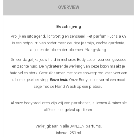
OVERVIEW
Beschrijving
Vrolijk en uitdagend, lichtvoetig en sensueel. Het parfum Fuchsia 69
is een potpourri van onder meer geurige jasmijn, zachte gardenia,
anjer en de ‘bloem der bloemen’: Ylang-ylang.
Smeer dagelijks jouw huid in met onze Body Lotion voor een gevoede
en zachte huid. De hydraterende werking van deze lotion maakt je
huid vol en sterk. Gebruik samen met onze showerproducten voor een
ultieme geurbeleving.
Extra leuk:
Onze Body Lotion vormt een mooi
setje met de Hand Wash op een plateau.
Al onze bodyproducten zijn vrij van parabenen, siliconen & minerale
oliën en niet getest op dieren.
Verkrijgbaar in alle JANZEN-parfums.
Inhoud: 250 ml