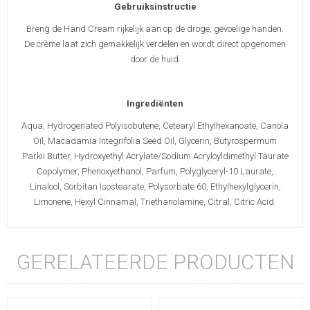
Gebruiksinstructie
Breng de Hand Cream rijkelijk aan op de droge, gevoelige handen.
De crème laat zich gemakkelijk verdelen en wordt direct opgenomen
door de huid.
Ingrediënten
Aqua, Hydrogenated Polyisobutene, Cetearyl Ethylhexanoate, Canola
Oil, Macadamia Integrifolia Seed Oil, Glycerin, Butyrospermum
Parkii Butter, Hydroxyethyl Acrylate/Sodium Acryloyldimethyl Taurate
Copolymer, Phenoxyethanol, Parfum, Polyglyceryl-10 Laurate,
Linalool, Sorbitan Isostearate, Polysorbate 60, Ethylhexylglycerin,
Limonene, Hexyl Cinnamal, Triethanolamine, Citral, Citric Acid.
GERELATEERDE PRODUCTEN