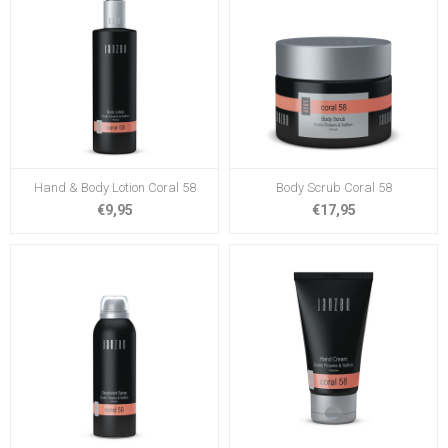
Hand & Body Lotion Coral 58
Body Scrub Coral 58
€9,95
€17,95