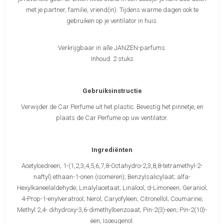
met je partner, familie, vriend(in). Tijdens warme dagen ook te
gebruiken op je ventilator in huis.
Verkrijgbaar in alle JANZEN-parfums.
Inhoud: 2 stuks
Gebruiksinstructie
Verwijder de Car Perfume uit het plastic. Bevestig het pinnetje, en
plaats de Car Perfume op uw ventilator.
Ingrediënten
Acetylcedreen; 1-(1,2,3,4,5,6,7,8-Octahydro-2,3,8,8-tetramethyl-2-
naftyl) ethaan-1-onen (isomeren); Benzylsalicylaat; alfa-
Hexylkaneelaldehyde; Linalylacetaat; Linalool; d-Limoneen; Geraniol;
4-Prop-1-enylveratrool; Nerol; Caryofyleen; Citronellol; Coumarine;
Methyl 2,4- dihydroxy-3,6-dimethylbenzoaat; Pin-2(3)-een; Pin-2(10)-
een; Isoeugenol.