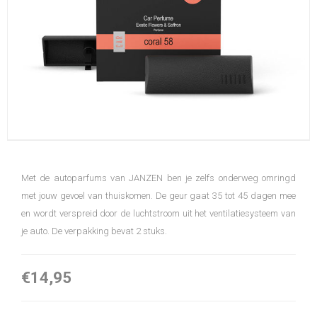
Met de autoparfums van JANZEN ben je zelfs onderweg omringd
met jouw gevoel van thuiskomen. De geur gaat 35 tot 45 dagen mee
en wordt verspreid door de luchtstroom uit het ventilatiesysteem van
je auto. De verpakking bevat 2 stuks.
€14,95