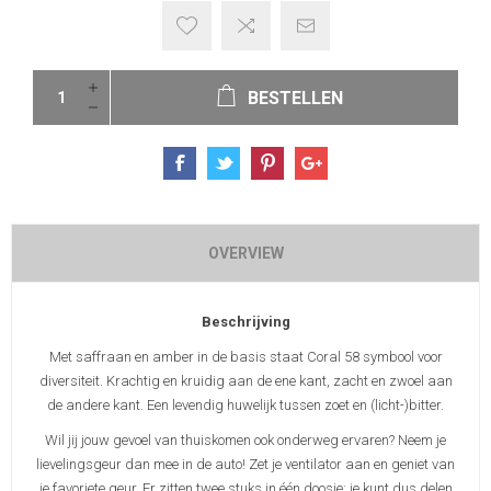
BESTELLEN
OVERVIEW
Beschrijving
Met saffraan en amber in de basis staat Coral 58 symbool voor
diversiteit. Krachtig en kruidig aan de ene kant, zacht en zwoel aan
de andere kant. Een levendig huwelijk tussen zoet en (licht-)bitter.
Wil jij jouw gevoel van thuiskomen ook onderweg ervaren? Neem je
lievelingsgeur dan mee in de auto! Zet je ventilator aan en geniet van
je favoriete geur. Er zitten twee stuks in één doosje: je kunt dus delen