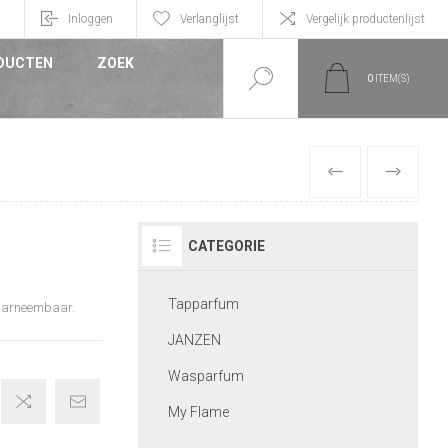
n
Inloggen
Verlanglijst
Vergelijk productenlijst
DUCTEN
ZOEK
0
ITEM(S)
VORIGE
VOLGEND
CATEGORIE
Tapparfum
 waarneembaar.
JANZEN
Wasparfum
My Flame