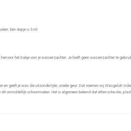
iken. Een dopje is 5 ml.
iervoor het bakje voor je wasverzachter. Je hoeft geen wasverzachter te gebrui
n geeft je was die uitzonderlijke, unieke geur. Dat noemen wij Wasgeluk! Indi
t onmiddellijk schoonmaken. Het is algemeen bekend dat etherische olie, plas