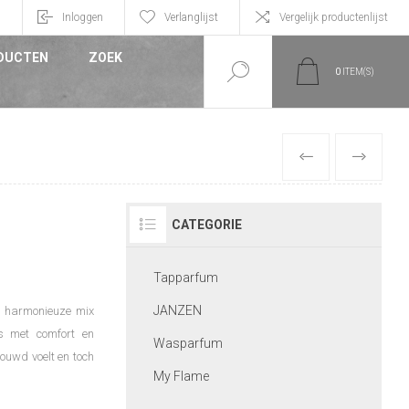
n
Inloggen
Verlanglijst
Vergelijk productenlijst
DUCTEN
ZOEK
0
ITEM(S)
VORIGE
VOLGEND
CATEGORIE
Tapparfum
JANZEN
n harmonieuze mix
s met comfort en
Wasparfum
rouwd voelt en toch
My Flame