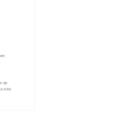
ken.
en de
tic KAN