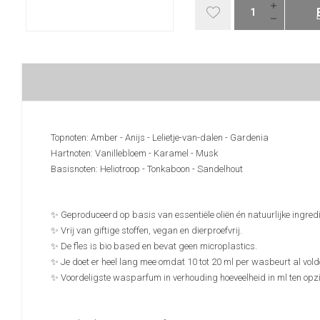
Topnoten: Amber - Anijs - Lelietje-van-dalen - Gardenia
Hartnoten: Vanillebloem - Karamel - Musk
Basisnoten: Heliotroop - Tonkaboon - Sandelhout
✨ Geproduceerd op basis van essentiële oliën én natuurlijke ingred
✨ Vrij van giftige stoffen, vegan en dierproefvrij.
✨ De fles is bio based en bevat geen microplastics.
✨ Je doet er heel lang mee omdat 10 tot 20 ml per wasbeurt al vold
✨ Voordeligste wasparfum in verhouding hoeveelheid in ml ten opzic