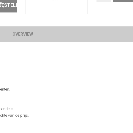
BESTELLEN
OVERVIEW
iënten.
oende is.
hte van de prijs.