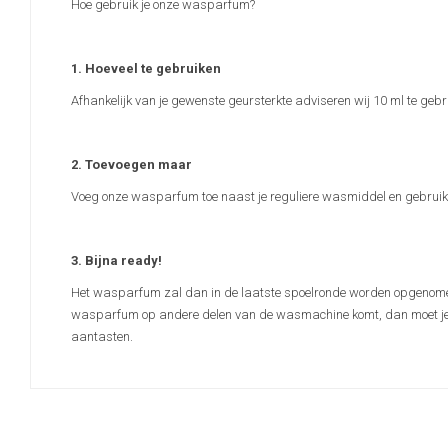
Hoe gebruik je onze wasparfum?
1. Hoeveel te gebruiken
Afhankelijk van je gewenste geursterkte adviseren wij 10 ml te gebru
2. Toevoegen maar
Voeg onze wasparfum toe naast je reguliere wasmiddel en gebruik h
3. Bijna ready!
Het wasparfum zal dan in de laatste spoelronde worden opgenomen e
wasparfum op andere delen van de wasmachine komt, dan moet je di
aantasten.