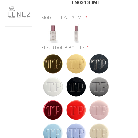
TN034 30ML
MODEL FLESJE 30 ML:
*
KLEUR DOP B-BOTTLE:
*