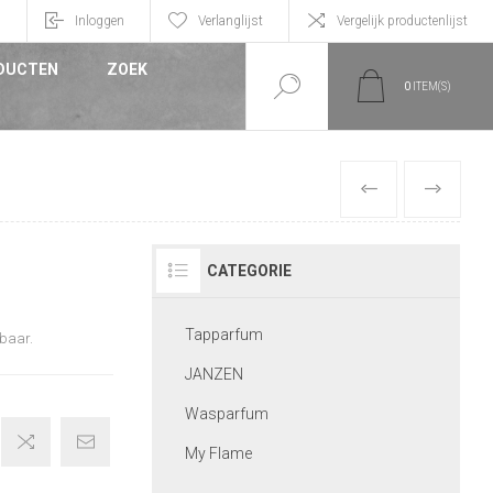
n
Inloggen
Verlanglijst
Vergelijk productenlijst
DUCTEN
ZOEK
0
ITEM(S)
VORIGE
VOLGEND
CATEGORIE
Tapparfum
mbaar.
JANZEN
Wasparfum
My Flame