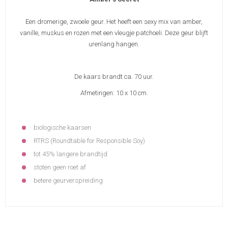
Een dromerige, zwoele geur. Het heeft een sexy mix van amber,
vanille, muskus en rozen met een vleugje patchoeli. Deze geur blijft
urenlang hangen.
De kaars brandt ca. 70 uur.
Afmetingen: 10 x 10 cm.
biologische kaarsen
RTRS (Roundtable for Responsible Soy)
tot 45% langere brandtijd
stoten geen roet af
betere geurverspreiding