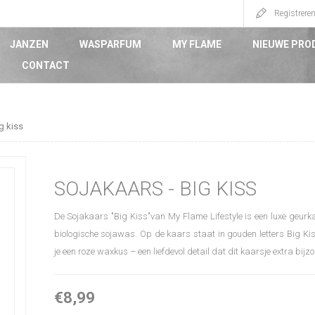
Registrere
JANZEN
WASPARFUM
MY FLAME
NIEUWE PRO
CONTACT
g kiss
SOJAKAARS - BIG KISS
De Sojakaars "Big Kiss"van My Flame Lifestyle is een luxe geu
biologische sojawas. Op de kaars staat in gouden letters Big Ki
je een roze waxkus – een liefdevol detail dat dit kaarsje extra bij
€8,99