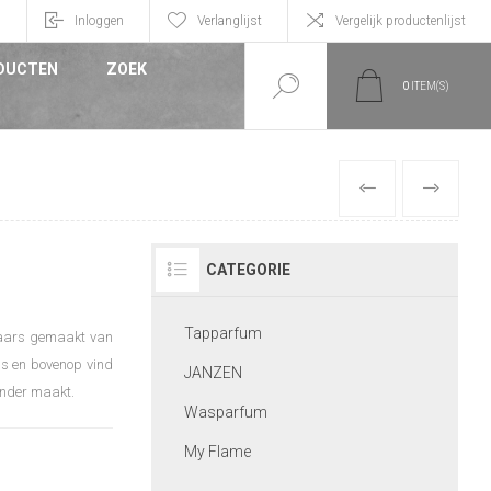
n
Inloggen
Verlanglijst
Vergelijk productenlijst
DUCTEN
ZOEK
0
ITEM(S)
VORIGE
VOLGEND
CATEGORIE
Tapparfum
rkaars gemaakt van
ss en bovenop vind
JANZEN
zonder maakt.
Wasparfum
My Flame