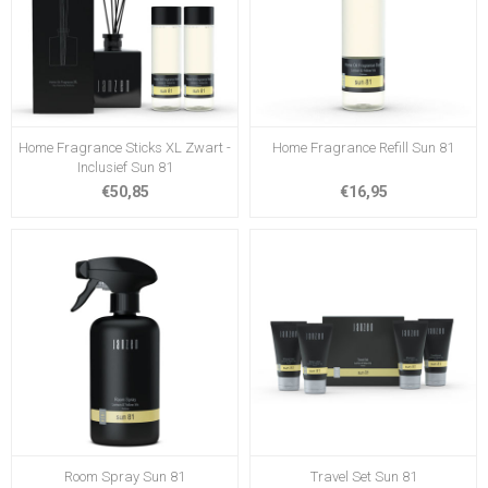
Home Fragrance Sticks XL Zwart -
Home Fragrance Refill Sun 81
Inclusief Sun 81
€50,85
€16,95
Room Spray Sun 81
Travel Set Sun 81