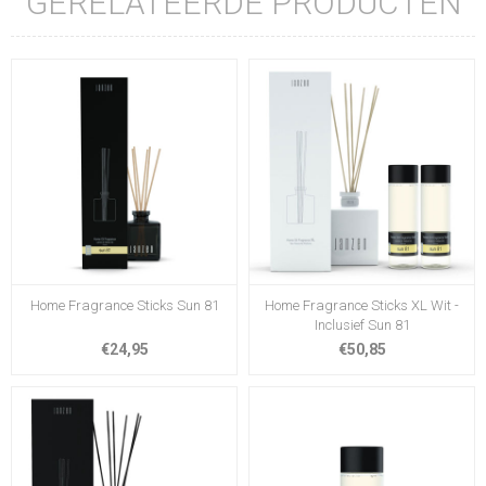
GERELATEERDE PRODUCTEN
Home Fragrance Sticks Sun 81
Home Fragrance Sticks XL Wit -
Inclusief Sun 81
€24,95
€50,85