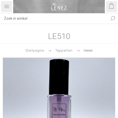
LE510
Startpagina
Tapparfum
Heren