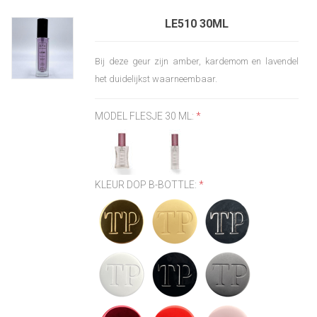
LE510 30ML
Bij deze geur zijn amber, kardemom en lavendel
het duidelijkst waarneembaar.
MODEL FLESJE 30 ML:
*
KLEUR DOP B-BOTTLE:
*