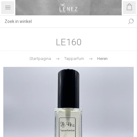
LE160
Startpagina
Tapparfum
Heren