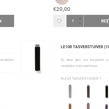
€20,00
N
BES
LE108 TASVERSTUIVER (1
duidelijkst
Bij deze geur zijn bergamot, yu
duidelijkst waarneembaar.
KLEUR TASVERSTUIVER:
*