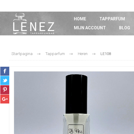
HOME
TAPPARFUM
MIJN ACCOUNT
BLOG
Startpagina
Tapparfum
Heren
LE108