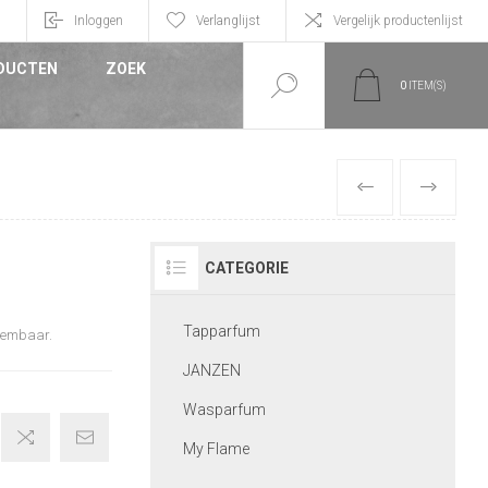
n
Inloggen
Verlanglijst
Vergelijk productenlijst
DUCTEN
ZOEK
0
ITEM(S)
VORIGE
VOLGEND
CATEGORIE
Tapparfum
neembaar.
JANZEN
Wasparfum
My Flame