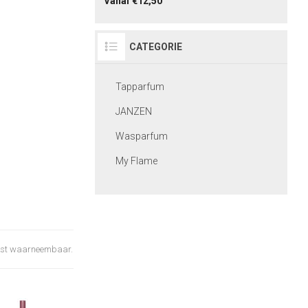
Vanaf €12,50
CATEGORIE
Tapparfum
JANZEN
Wasparfum
My Flame
ijkst waarneembaar.