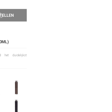
TELLEN
0ML)
d het duidelijkst