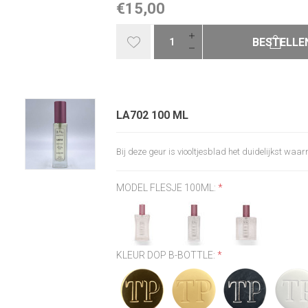
€15,00
BESTELLE
LA702 100 ML
Bij deze geur is viooltjesblad het duidelijkst wa
MODEL FLESJE 100ML:
*
KLEUR DOP B-BOTTLE:
*