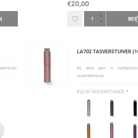
€20,00
N
BES
LA702 TASVERSTUIVER (1
arneembaar.
Bij deze geur is viooltjesbla
waarneembaar.
KLEUR TASVERSTUIVER:
*