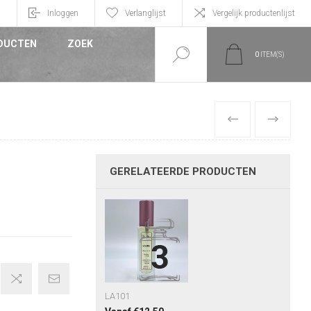
n
Inloggen
Verlanglijst
Vergelijk productenlijst
DUCTEN
ZOEK
0
ITEM(S)
VORIGE
VOLGEND
GERELATEERDE PRODUCTEN
LA101