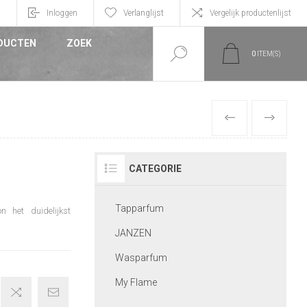
n
Inloggen
Verlanglijst
Vergelijk productenlijst
DUCTEN
ZOEK
0
ITEM(S)
VORIGE
VOLGEND
CATEGORIE
Tapparfum
n het duidelijkst
JANZEN
Wasparfum
My Flame