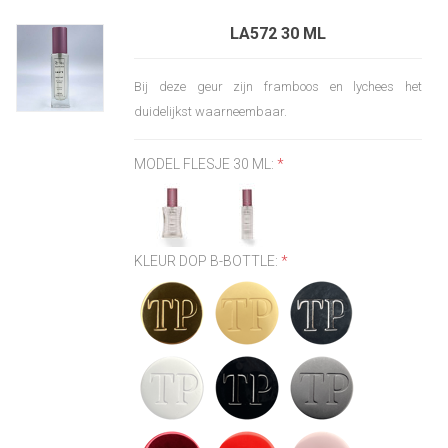
LA572 30 ML
Bij deze geur zijn framboos en lychees het
duidelijkst waarneembaar.
MODEL FLESJE 30 ML:
*
KLEUR DOP B-BOTTLE:
*