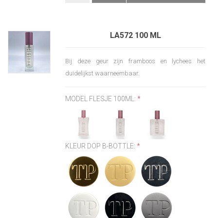
LA572 100 ML
Bij deze geur zijn framboos en lychees het
duidelijkst waarneembaar.
MODEL FLESJE 100ML:
*
KLEUR DOP B-BOTTLE:
*