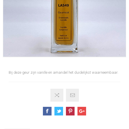
Bij deze geur zijn vanille en amandel het duidelijkst waarneembaar.