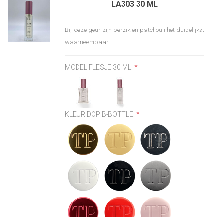
LA303 30 ML
Bij deze geur zijn perzik en patchouli het duidelijkst
waarneembaar.
MODEL FLESJE 30 ML:
*
KLEUR DOP B-BOTTLE:
*