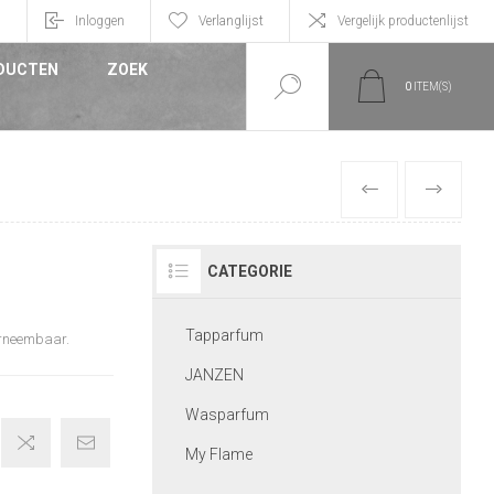
n
Inloggen
Verlanglijst
Vergelijk productenlijst
DUCTEN
ZOEK
0
ITEM(S)
VORIGE
VOLGEND
CATEGORIE
Tapparfum
arneembaar.
JANZEN
Wasparfum
My Flame