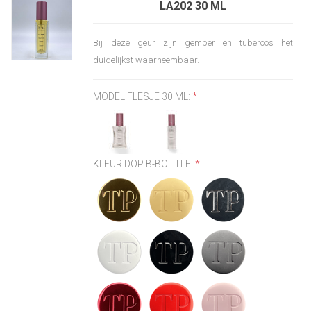
LA202 30 ML
Bij deze geur zijn gember en tuberoos het
duidelijkst waarneembaar.
MODEL FLESJE 30 ML:
*
KLEUR DOP B-BOTTLE:
*