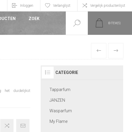
n
Inloggen
Verlanglijst
Vergelijk productenlijst
DUCTEN
ZOEK
0
ITEM(S)
VORIGE
VOLGEND
CATEGORIE
Tapparfum
 het duidelijkst
JANZEN
Wasparfum
My Flame