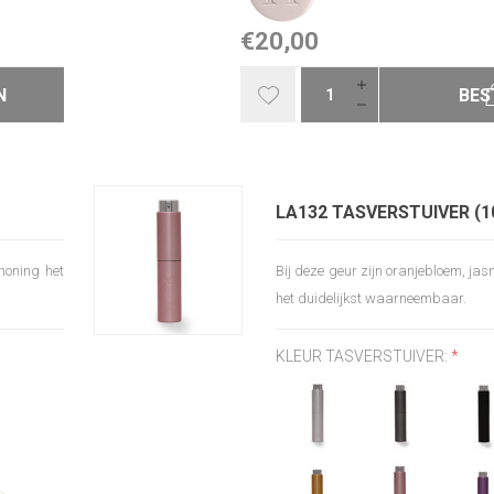
€20,00
N
BES
LA132 TASVERSTUIVER (1
 honing het
Bij deze geur zijn oranjebloem, jas
het duidelijkst waarneembaar.
KLEUR TASVERSTUIVER:
*