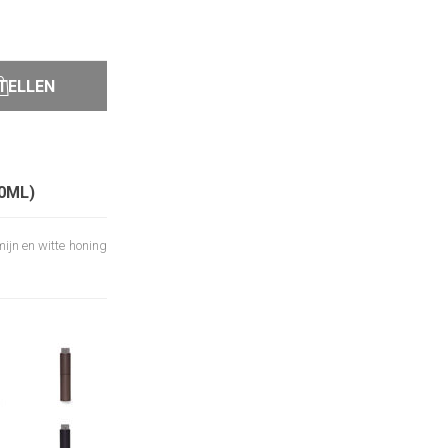
TELLEN
0ML)
mijn en witte honing