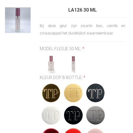
LA126 30 ML
Bij deze geur zijn zwarte bes, vanille en
sinaasappel het duidelijkst waarneembaar.
MODEL FLESJE 30 ML:
*
KLEUR DOP B-BOTTLE:
*