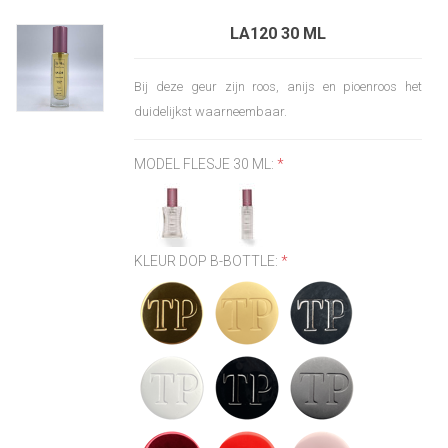
LA120 30 ML
Bij deze geur zijn roos, anijs en pioenroos het
duidelijkst waarneembaar.
MODEL FLESJE 30 ML:
*
KLEUR DOP B-BOTTLE:
*