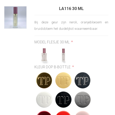
LA116 30 ML
Bij deze geur zijn neroli, oranjebloesem en
bruidsbloem het duidelijkst waarneembaar.
MODEL FLESJE 30 ML:
*
KLEUR DOP B-BOTTLE:
*