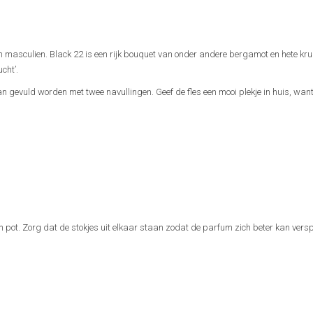
en masculien. Black 22 is een rijk bouquet van onder andere bergamot en hete kru
cht’.
kan gevuld worden met twee navullingen. Geef de fles een mooi plekje in huis, want
en pot. Zorg dat de stokjes uit elkaar staan zodat de parfum zich beter kan vers