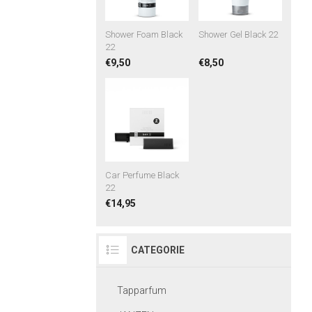
Shower Foam Black
Shower Gel Black 22
22
€9,50
€8,50
Car Perfume Black
22
€14,95
CATEGORIE
Tapparfum