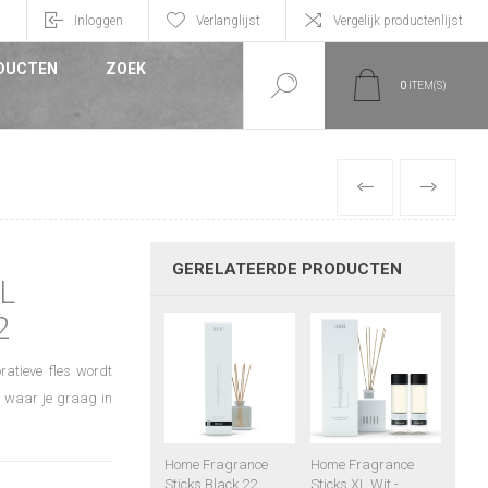
n
Inloggen
Verlanglijst
Vergelijk productenlijst
DUCTEN
ZOEK
0
ITEM(S)
VORIGE
VOLGEND
GERELATEERDE PRODUCTEN
L
2
ratieve fles wordt
r waar je graag in
Home Fragrance
Home Fragrance
Sticks Black 22
Sticks XL Wit -