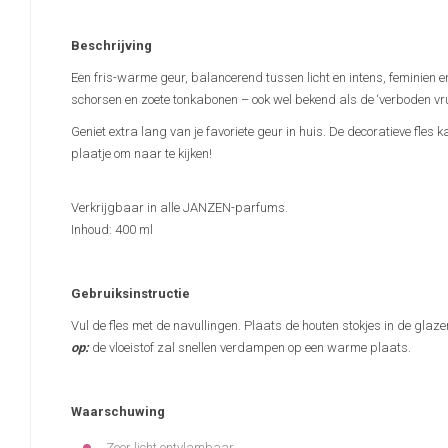
Beschrijving
Een fris-warme geur, balancerend tussen licht en intens, feminien 
schorsen en zoete tonkabonen – ook wel bekend als de ‘verboden vru
Geniet extra lang van je favoriete geur in huis. De decoratieve fles 
plaatje om naar te kijken!
Verkrijgbaar in alle JANZEN-parfums.
Inhoud: 400 ml
Gebruiksinstructie
Vul de fles met de navullingen. Plaats de houten stokjes in de glaz
op:
de vloeistof zal snellen verdampen op een warme plaats.
Waarschuwing
Zeer licht ontvlambaar