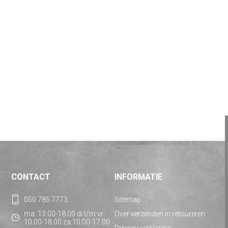
CONTACT
INFORMATIE
050 785 7773
Sitemap
ma: 13.00-18.00 di t/m vr:
Over verzenden in retoureren
10.00-18.00 za:10.00-17.00