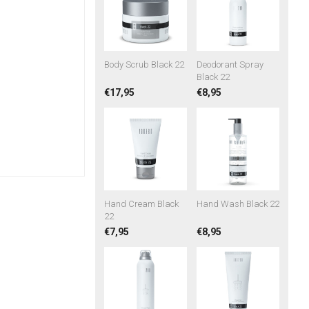
Body Scrub Black 22
Deodorant Spray
Black 22
€17,95
€8,95
Hand Cream Black
Hand Wash Black 22
22
€7,95
€8,95