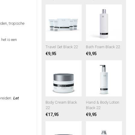
iden, tropische
 het is een
Travel Set Black 22
Bath Foam Black 22
€9,95
€9,95
preiden.
Let
Body Cream Black
Hand & Body Lotion
22
Black 22
€17,95
€9,95