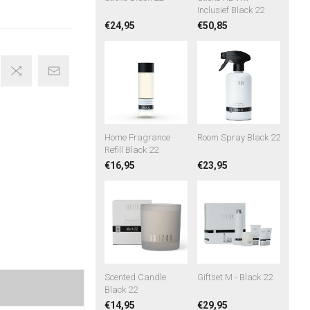
Inclusief Black 22
€24,95
€50,85
Home Fragrance
Room Spray Black 22
Refill Black 22
€16,95
€23,95
Scented Candle
Giftset M - Black 22
Black 22
€14,95
€29,95