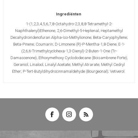
Ingrediënten
1-(1,2,3,4,5,6,7,8-Octahydro-2,3,8,8-Tetramethyl-2-
Naphthalenyl)Ethenone; 2,6-Dimethyl-5-Heptenal; Heptamethyl
Decahydroindenofuran Alpha-Iso-Methylionone; Beta-Caryophyllene;
Beta-Pinene; Coumarin; D-Limonene (R)-P-Mentha-1,8-Diene; E-1-
(2,6,6-Trimethylcyclohexa-1,3-Dienyl)-2-Buten-1-One (Tr-
Damascenone); Ethoxymethoxy Cyclododecane (Boisambrene Forte);
Geraniol; Linalool; Linalyl Acetate; Methyl Atrarate; Methyl Cedryl
Ether; P-Tert-Butyldihydrocinnamaldehyde (Bourgeonal); Vetiverol.