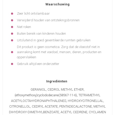
Waarschuwing
Zeer licht ontvlambaar
Verwijderd houden van ontstekingsbronnen
Niet roken
Buiten bereik van kinderen houden
Uitsluitend in goed geventileerde ruimten gebruiken
Dit product is geen cosmetica. Zorg dat de vloeistof niet in
aanraking komt met voedsel, mensen, dieren, producten en
oppervlakken
Gebruik altijd een onderzetter
Ingrediënten
GERANIOL, CEDROL METHYL ETHER,
(ethoxymethoxy)cyclododecane(58567-11-6), TETRAMETHYL
ACETYLOCTAHYDRONAPHTHALENES, HYDROXYCITRONELLAL,
CITRONELLOL, CEDRYL ACETATE, PENTADECALACTONE, METHYL
DIHYDROXY-DIMETHYLBENZOATE, ACETYL CEDRENE, CYCLAMEN