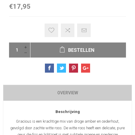
€17,95
BESTELLEN
OVERVIEW
Beschrijving
Gracious is een krachtige mix van droge amber en cederhout,
gevolgd door zachte witte roos. De witte roos heeft een delicate, pure
geur die fris en lichtzoet is met subtiele groene en poederige