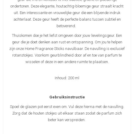
ondertonen. Deze elegante, houtachtig-bloemige geur straalt kracht
uit. Een interessante en vrouwelijke geur die een blijvende indruk
achterlaat. Deze geur heeft de perfecte balans tussen subtiel en
betoverend.
Thuiskomen doe je het liefst omgeven door jouw lievelingsgeur. Een
geur die je doet denken aan rust en ontspanning. Om jou te helpen
zijn onze Home Fragrance Sticks navulbaar. De navulling is exclusief
rotanstokjes. Voorkom geurblindheid door af en toe van parfum te
wisselen of deze in een andere ruimte te plaatsen.
Inhoud: 200 ml
Gebruiksinstructie
Spoel de glazen pot eerst even om. Vul deze hierna met de navulling.
Zorg dat de houten stokjes uit elkaar staan zodat de parfum zich
beter kan verspreiden.