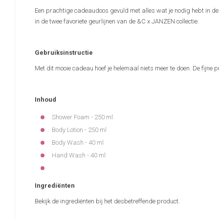
Een prachtige cadeaudoos gevuld met alles wat je nodig hebt in de 
in de twee favoriete geurlijnen van de &C x JANZEN collectie.
Gebruiksinstructie
Met dit mooie cadeau hoef je helemaal niets meer te doen. De fijne 
Inhoud
Shower Foam - 250 ml
Body Lotion - 250 ml
Body Wash - 40 ml
Hand Wash - 40 ml
Ingrediënten
Bekijk de ingrediënten bij het desbetreffende product.