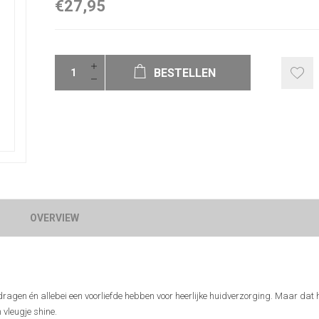
€27,95
BESTELLEN
OVERVIEW
gen én allebei een voorliefde hebben voor heerlijke huidverzorging. Maar dat he
 vleugje shine.