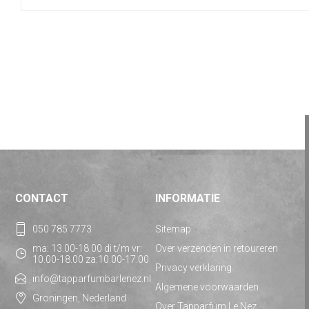
CONTACT
INFORMATIE
050 785 7773
Sitemap
ma: 13.00-18.00 di t/m vr:
Over verzenden in retoureren
10.00-18.00 za:10.00-17.00
Privacy verklaring
info@tapparfumbarlenez.nl
Algemene voorwaarden
Groningen, Nederland
Over Tapparfum Le Nez