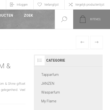
n
Inloggen
Verlanglijst
Vergelijk productenlijst
DUCTEN
ZOEK
0
ITEM(S)
VORIGE
VOLGEND
CATEGORIE
M &
Tapparfum
JANZEN
om & Shine giftset
 gelegenheid. Veel
Wasparfum
My Flame