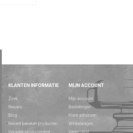
KLANTEN INFORMATIE
MIJN ACCOUNT
Zoek
Mijn account
Nieuws
Bestellingen
Blog
Klant adressen
Recent bekeken producten
Winkelwagen
Vergelijk productenlijst
Verlanglijst