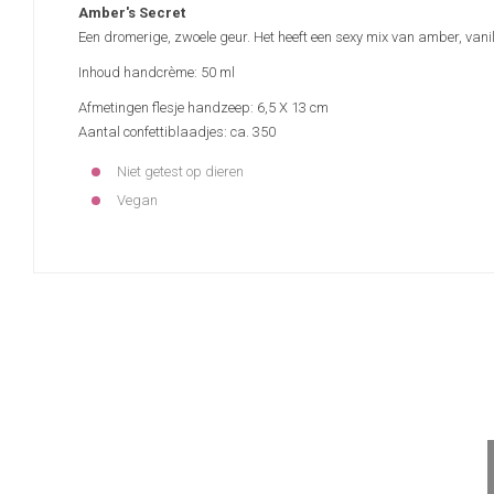
Amber's Secret
Een dromerige, zwoele geur. Het heeft een sexy mix van amber, vanil
Inhoud handcrème: 50 ml
Afmetingen flesje handzeep: 6,5 X 13 cm
Aantal confettiblaadjes: ca. 350
Niet getest op dieren
Vegan