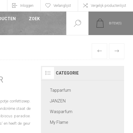
n
Inloggen
Verlanglijst
Vergelijk productenlijst
DUCTEN
ZOEK
0
ITEM(S)
VORIGE
VOLGEND
CATEGORIE
R
Tapparfum
JANZEN
otje confettizeep.
handcrème staat de
Wasparfum
Hibiscus paradise.
My Flame
' en heeft de geur