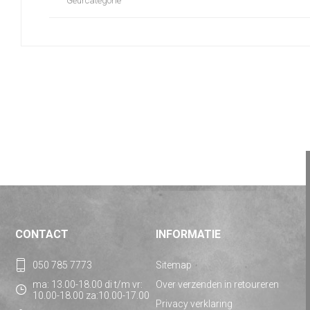
Geurcategorie
CONTACT
INFORMATIE
050 785 7773
Sitemap
ma: 13.00-18.00 di t/m vr:
Over verzenden in retoureren
10.00-18.00 za:10.00-17.00
Privacy verklaring