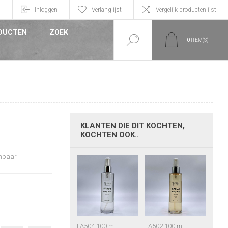
n
Inloggen
Verlanglijst
Vergelijk productenlijst
DUCTEN
ZOEK
0
ITEM(S)
KLANTEN DIE DIT KOCHTEN,
KOCHTEN OOK..
embaar.
FA504 100 ml
FA502 100 ml