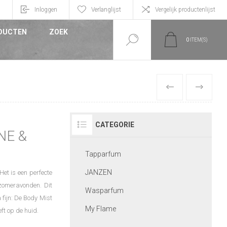
n
Inloggen
Verlanglijst
Vergelijk productenlijst
DUCTEN
ZOEK
0
ITEM(S)
VORIGE
VOLGEND
CATEGORIE
NE &
Tapparfum
JANZEN
et is een perfecte
 zomeravonden. Dit
Wasparfum
 fijn: De Body Mist
My Flame
ft op de huid.