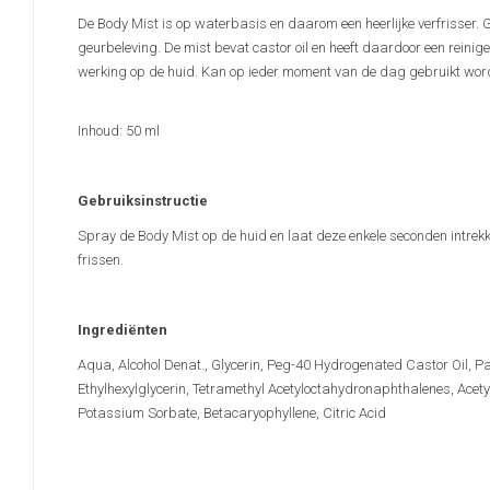
De Body Mist is op waterbasis en daarom een heerlijke verfrisser.
geurbeleving. De mist bevat castor oil en heeft daardoor een reini
werking op de huid. Kan op ieder moment van de dag gebruikt worden.
Inhoud: 50 ml
Gebruiksinstructie
Spray de Body Mist op de huid en laat deze enkele seconden intrek
frissen.
Ingrediënten
Aqua, Alcohol Denat., Glycerin, Peg-40 Hydrogenated Castor Oil, 
Ethylhexylglycerin, Tetramethyl Acetyloctahydronaphthalenes, Acetyl
Potassium Sorbate, Betacaryophyllene, Citric Acid