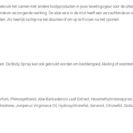
 Gebruik het samen met andere bodyproducten in jouw lievelingsgeur voor de ulti
gende en verzorgende werking. De aloë vera in de mist heeft een verzachtende en
 Als heerlijk luchtje na het douchen of om op te frissen na het sporten.
ken. De Body Spray kan ook gebruikt worden om beddengoed, kleding of woontexti
Parfum, Phenoxyethanol, Aloe Barbadensis Leaf Extract, Hexamethylindanopyran,
cedrene, Juniperus Virginiana Oil, Hydroxycitronellal, Geraniol, Citronellol, Sod