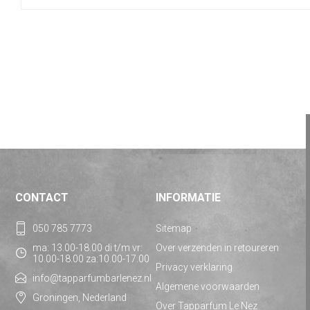
CONTACT
INFORMATIE
050 785 7773
Sitemap
ma: 13.00-18.00 di t/m vr:
Over verzenden in retoureren
10.00-18.00 za:10.00-17.00
Privacy verklaring
info@tapparfumbarlenez.nl
Algemene voorwaarden
Groningen, Nederland
Over Tapparfum Le Nez