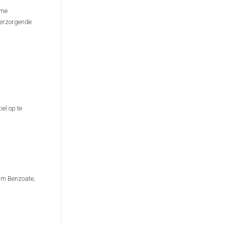
eme
 verzorgende
el op te
ium Benzoate,